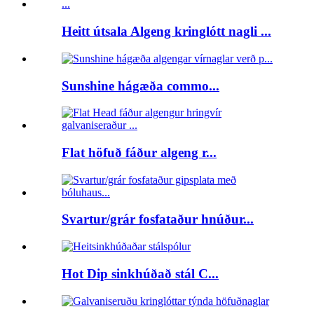
Heitt útsala Algeng kringlótt nagli ...
Sunshine hágæða commo...
Flat höfuð fáður algeng r...
Svartur/grár fosfataður hnúður...
Hot Dip sinkhúðað stál C...