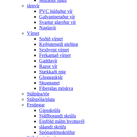
Múraður nagli
járnvír
PVC húðaður vír
Galvaniseraður vír
Svartur glærður vír
Naglavír
Vírnet
Soðið vírnet
Keðjutengill girðing
Sexhyrnt vírnet
Ferkantað vírnet
Gaddavír
Razor vír
Stækkaði mig
Gluggaskjár
Skugganet
Fiberglas möskva
Stálpípa/rör
Stálspóla/plata
Festingar
Gipsskrúfa
Sjálfborandi skrúfa
Einföld málm þvottavél
sláandi skrúfu
Spónaplötuskrúfur