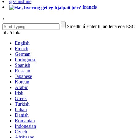
sjzsunshine
francis
x
Smelltu á Enter til að leita eða ESC
til að loka
English
French
German
Portuguese
Spanish
Russian
Japanese
Korean
Arabic
Irish
Greek
Turkish
Italian
Danish
Romanian
Indonesian
Czech
Afrikaans