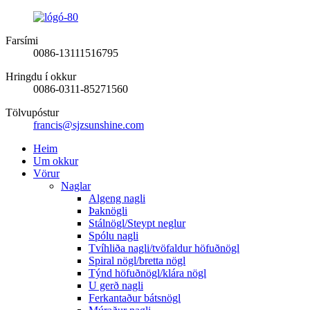
Farsími
0086-13111516795
Hringdu í okkur
0086-0311-85271560
Tölvupóstur
francis@sjzsunshine.com
Heim
Um okkur
Vörur
Naglar
Algeng nagli
Þaknögli
Stálnögl/Steypt neglur
Spólu nagli
Tvíhliða nagli/tvöfaldur höfuðnögl
Spiral nögl/bretta nögl
Týnd höfuðnögl/klára nögl
U gerð nagli
Ferkantaður bátsnögl