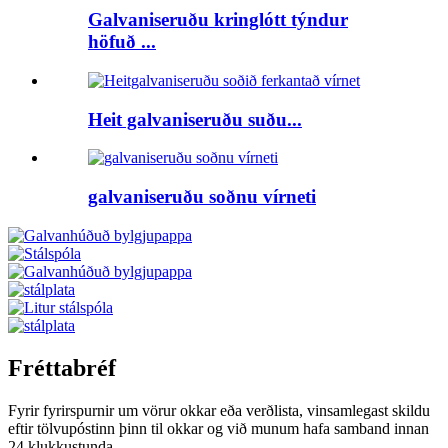
Galvaniseruðu kringlótt týndur
höfuð ...
Heit galvaniseruðu suðu...
galvaniseruðu soðnu vírneti
Fréttabréf
Fyrir fyrirspurnir um vörur okkar eða verðlista, vinsamlegast skildu
eftir tölvupóstinn þinn til okkar og við munum hafa samband innan
24 klukkustunda.