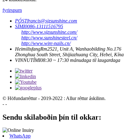
fyrirspurn
PÓST
francis@sjzsunshine.com
SÍMI
0086-13111516795
http://www.sjzsunshine.com/
http://www.sunshinesteel.cn/
http://www.wire-nails.cn/
Heimilisfang
Rm2521, Unit A, Wanhaobilding No.176
Zhonghua South Street, Shijiazhuang City, Hebei, Kína
VINNUTÍMI
08:30 ~ 17:30 mánudaga til laugardaga
© Höfundarréttur - 2019-2022 : Allur réttur áskilinn.
- -
Sendu skilaboðin þín til okkar:
WhatsApp