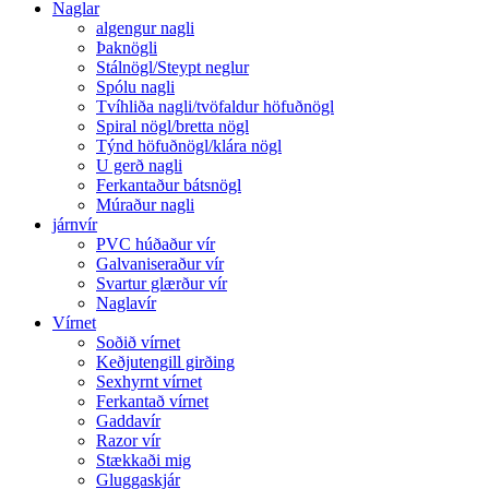
Naglar
algengur nagli
Þaknögli
Stálnögl/Steypt neglur
Spólu nagli
Tvíhliða nagli/tvöfaldur höfuðnögl
Spiral nögl/bretta nögl
Týnd höfuðnögl/klára nögl
U gerð nagli
Ferkantaður bátsnögl
Múraður nagli
járnvír
PVC húðaður vír
Galvaniseraður vír
Svartur glærður vír
Naglavír
Vírnet
Soðið vírnet
Keðjutengill girðing
Sexhyrnt vírnet
Ferkantað vírnet
Gaddavír
Razor vír
Stækkaði mig
Gluggaskjár