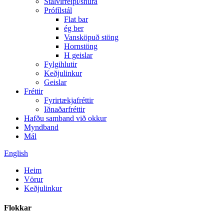
Stálvírreipi/snúra
Prófílstál
Flat bar
ég ber
Vansköpuð stöng
Hornstöng
H geislar
Fylgihlutir
Keðjulinkur
Geislar
Fréttir
Fyrirtækjafréttir
Iðnaðarfréttir
Hafðu samband við okkur
Myndband
Mál
English
Heim
Vörur
Keðjulinkur
Flokkar