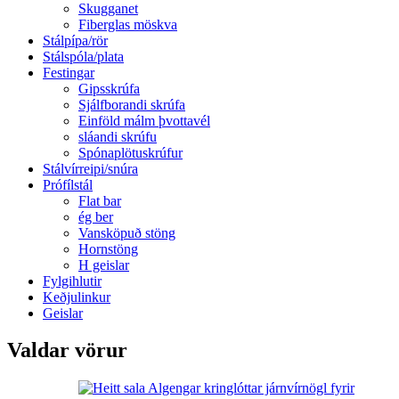
Skugganet
Fiberglas möskva
Stálpípa/rör
Stálspóla/plata
Festingar
Gipsskrúfa
Sjálfborandi skrúfa
Einföld málm þvottavél
sláandi skrúfu
Spónaplötuskrúfur
Stálvírreipi/snúra
Prófílstál
Flat bar
ég ber
Vansköpuð stöng
Hornstöng
H geislar
Fylgihlutir
Keðjulinkur
Geislar
Valdar vörur