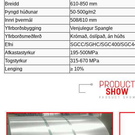
Breidd
610-850 mm
Þyngd húðunar
50-500g/m2
Innri þvermál
508/610 mm
Yfirborðsbygging
Venjulegur Spangle
Yfirborðsmeðferð
Krómað, óslípað, án húðs
Efni
SGCC/SGHC/SGC400/SGC44
Afkastastyrkur
195-500MPa
Togstyrkur
315-670 MPa
Lenging
≥ 10%