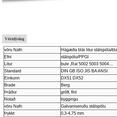
Vörulýsing
vöru Nafn
Hágæða blár litur stálspóla/bl
Efni
stálspólu/PPGI
Litur
bule ,Ral 5002 5003 5004…
Standard
DIN GB ISO JIS BA ANSI
Einkunn
DX51 DX52
Brade
Berg
Þráður
gróft, fínt
Notað
byggingu
vöru Nafn
Galvaniseruðu stálspólu
Þykkt
0,3-4,75 mm