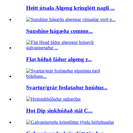
Heitt útsala Algeng kringlótt nagli ...
Sunshine hágæða commo...
Flat höfuð fáður algeng r...
Svartur/grár fosfataður hnúður...
Hot Dip sinkhúðað stál C...