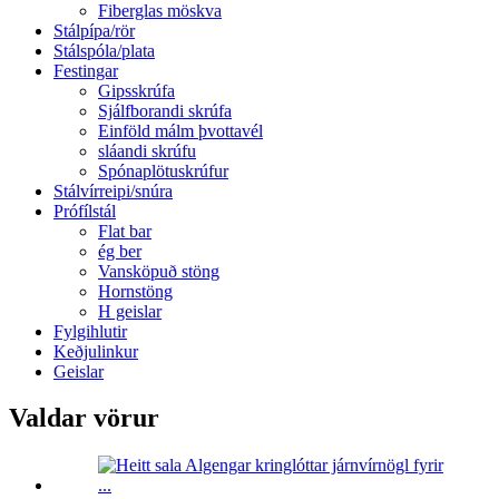
Fiberglas möskva
Stálpípa/rör
Stálspóla/plata
Festingar
Gipsskrúfa
Sjálfborandi skrúfa
Einföld málm þvottavél
sláandi skrúfu
Spónaplötuskrúfur
Stálvírreipi/snúra
Prófílstál
Flat bar
ég ber
Vansköpuð stöng
Hornstöng
H geislar
Fylgihlutir
Keðjulinkur
Geislar
Valdar vörur