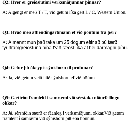
Q2: Hver er greiðslutími verksmiðjunnar þinnar?
A: Algengt er með T / T, við getum líka gert L / C, Western Union.
Q3: Hvað með afhendingartímann ef við pöntum frá þér?
A:
Almennt mun það taka um 25 dögum eftir að þú færð
fyrirframgreiðsluna þína.Það ræðst líka af heildarmagni þínu.
Q4: Gefur þú ókeypis sýnishorn til prófunar?
A: Já, við getum veitt lítið sýnishorn ef við höfum.
Q5: Gætirðu framleitt í samræmi við sérstaka niðurfellingu
okkar?
A: Já, sérsniðin stærð er fáanleg í verksmiðjunni okkar.
Við getum
framleitt í samræmi við sýnishorn þitt eða hönnun.