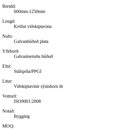
Breidd:
600mm-1250mm
Lengd:
Kröfur viðskiptavina
Nafn:
Galvanhúðuð plata
Yfirborð:
Galvaniseruðu húðuð
Efni:
Stálspóla/PPGI
Litur:
Viðskiptavinir sýnishorn lit
Vottorð:
ISO9001:2008
Notað:
Bygging
MOQ: