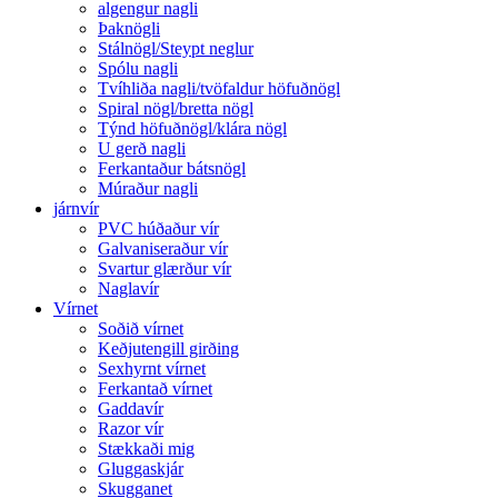
algengur nagli
Þaknögli
Stálnögl/Steypt neglur
Spólu nagli
Tvíhliða nagli/tvöfaldur höfuðnögl
Spiral nögl/bretta nögl
Týnd höfuðnögl/klára nögl
U gerð nagli
Ferkantaður bátsnögl
Múraður nagli
járnvír
PVC húðaður vír
Galvaniseraður vír
Svartur glærður vír
Naglavír
Vírnet
Soðið vírnet
Keðjutengill girðing
Sexhyrnt vírnet
Ferkantað vírnet
Gaddavír
Razor vír
Stækkaði mig
Gluggaskjár
Skugganet