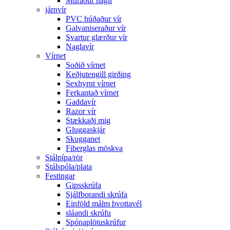
Múraður nagli
járnvír
PVC húðaður vír
Galvaniseraður vír
Svartur glærður vír
Naglavír
Vírnet
Soðið vírnet
Keðjutengill girðing
Sexhyrnt vírnet
Ferkantað vírnet
Gaddavír
Razor vír
Stækkaði mig
Gluggaskjár
Skugganet
Fiberglas möskva
Stálpípa/rör
Stálspóla/plata
Festingar
Gipsskrúfa
Sjálfborandi skrúfa
Einföld málm þvottavél
sláandi skrúfu
Spónaplötuskrúfur