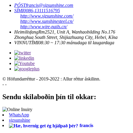
PÓST
francis@sjzsunshine.com
SÍMI
0086-13111516795
http://www.sjzsunshine.com/
http://www.sunshinesteel.cn/
http://www.wire-nails.cn/
Heimilisfang
Rm2521, Unit A, Wanhaobilding No.176
Zhonghua South Street, Shijiazhuang City, Hebei, Kína
VINNUTÍMI
08:30 ~ 17:30 mánudaga til laugardaga
© Höfundarréttur - 2019-2022 : Allur réttur áskilinn.
- -
Sendu skilaboðin þín til okkar:
WhatsApp
sjzsunshine
francis