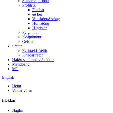
Stálvírreipi/snúra
Prófílstál
Flat bar
ég ber
Vansköpuð stöng
Hornstöng
H geislar
Fylgihlutir
Keðjulinkur
Geislar
Fréttir
Fyrirtækjafréttir
Iðnaðarfréttir
Hafðu samband við okkur
Myndband
Mál
English
Heim
Valdar vörur
Flokkar
Naglar