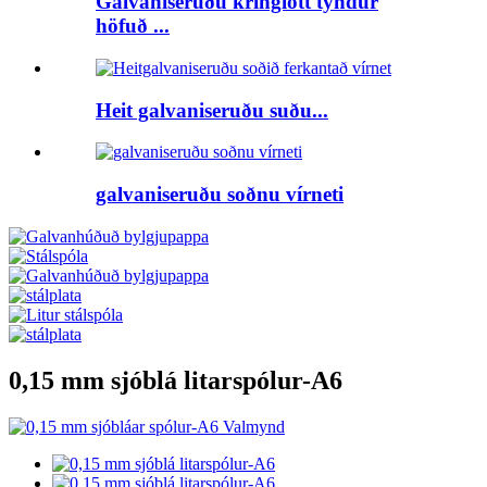
Galvaniseruðu kringlótt týndur
höfuð ...
Heit galvaniseruðu suðu...
galvaniseruðu soðnu vírneti
0,15 mm sjóblá litarspólur-A6