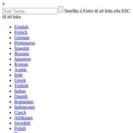
x
Smelltu á Enter til að leita eða ESC
til að loka
English
French
German
Portuguese
Spanish
Russian
Japanese
Korean
Arabic
Irish
Greek
Turkish
Italian
Danish
Romanian
Indonesian
Czech
Afrikaans
Swedish
Polish