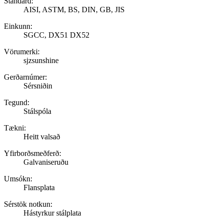
Standard:
AISI, ASTM, BS, DIN, GB, JIS
Einkunn:
SGCC, DX51 DX52
Vörumerki:
sjzsunshine
Gerðarnúmer:
Sérsniðin
Tegund:
Stálspóla
Tækni:
Heitt valsað
Yfirborðsmeðferð:
Galvaniseruðu
Umsókn:
Flansplata
Sérstök notkun:
Hástyrkur stálplata