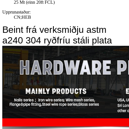
25 Mt (einn 20ft FCL)
Upprunastaður:
CN;HEB
Beint frá verksmiðju astm
a240 304 ryðfríu stáli plata