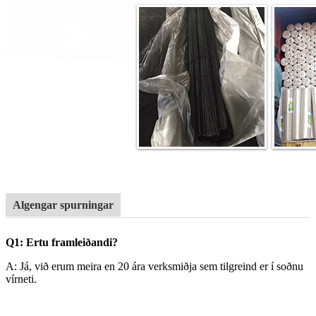
Algengar spurningar
Q1: Ertu framleiðandi?
A: Já, við erum meira en 20 ára verksmiðja sem tilgreind er í soðnu
vírneti.