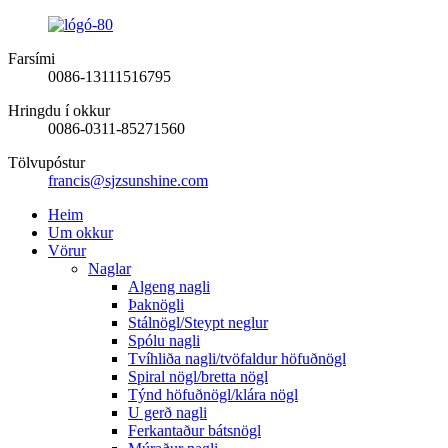
Farsími
0086-13111516795
Hringdu í okkur
0086-0311-85271560
Tölvupóstur
francis@sjzsunshine.com
Heim
Um okkur
Vörur
Naglar
Algeng nagli
Þaknögli
Stálnögl/Steypt neglur
Spólu nagli
Tvíhliða nagli/tvöfaldur höfuðnögl
Spiral nögl/bretta nögl
Týnd höfuðnögl/klára nögl
U gerð nagli
Ferkantaður bátsnögl