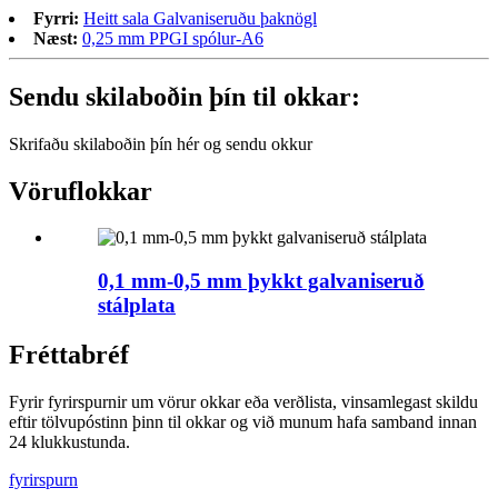
Fyrri:
Heitt sala Galvaniseruðu þaknögl
Næst:
0,25 mm PPGI spólur-A6
Sendu skilaboðin þín til okkar:
Skrifaðu skilaboðin þín hér og sendu okkur
Vöruflokkar
0,1 mm-0,5 mm þykkt galvaniseruð
stálplata
Fréttabréf
Fyrir fyrirspurnir um vörur okkar eða verðlista, vinsamlegast skildu
eftir tölvupóstinn þinn til okkar og við munum hafa samband innan
24 klukkustunda.
fyrirspurn